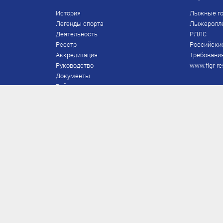
История
Лыжные го
Легенды спорта
Лыжеролл
Деятельность
РЛЛС
Реестр
Российски
Аккредитация
Требования
Руководство
www.flgr-re
Документы
Рейтинг
Награды Федерации
Охрана труда
Правила
Спонсоры
Завершение карьеры
Правила по лыжным гонкам
ЕВСК
FIS/RUS
ТД
Присвоение/подтверждение