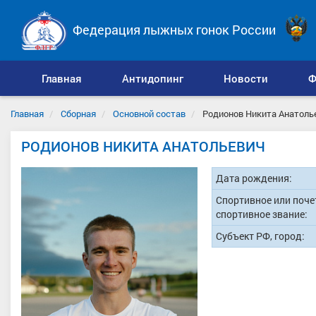
Федерация лыжных гонок России
Главная
Антидопинг
Новости
Ф
Главная
Сборная
Основной состав
Родионов Никита Анатоль
РОДИОНОВ НИКИТА АНАТОЛЬЕВИЧ
Дата рождения:
Спортивное или поче
спортивное звание:
Субъект РФ, город: