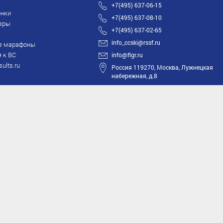
+7(495) 637-06-15
нки
+7(495) 637-08-10
еры
+7(495) 637-02-65
info_ccski@rssf.ru
е марафоны
 к ВС
info@flgr.ru
sults.ru
Россия 119270, Москва, Лужнецкая
набережная, д.8