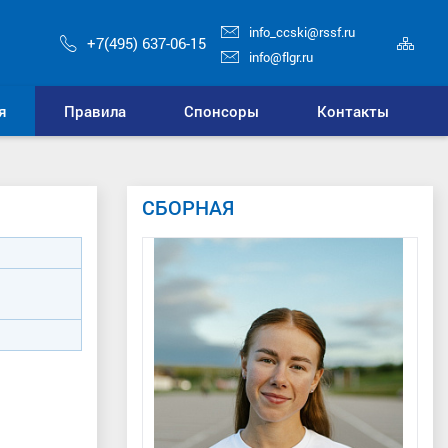
info_ccski@rssf.ru
Кар
+7(495) 637-06-15
сай
info@flgr.ru
я
Правила
Спонсоры
Контакты
СБОРНАЯ