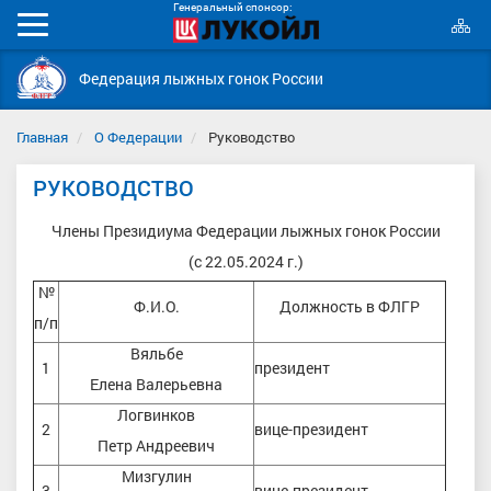
Генеральный спонсор:
К
Мобильное
с
меню
Федерация лыжных гонок России
Главная
О Федерации
Руководство
РУКОВОДСТВО
Члены Президиума Федерации лыжных гонок России
(с 22.05.2024 г.)
№
Ф.И.О.
Должность в ФЛГР
п/п
Вяльбе
1
президент
Елена Валерьевна
Логвинков
2
вице-президент
Петр Андреевич
Мизгулин
3
вице-президент