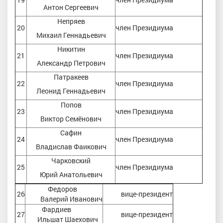
Антон Сергеевич
Непряев
20
член Президиума
Михаил Геннадьевич
Никитин
21
член Президиума
Александр Петрович
Патракеев
22
член Президиума
Леонид Геннадьевич
Попов
23
член Президиума
Виктор Семёнович
Сафин
24
член Президиума
Владислав Фаикович
Чарковский
25
член Президиума
Юрий Анатольевич
Федоров
26
вице-президент
Валерий Иванович
Фардиев
27
вице-президент
Ильшат Шаехович