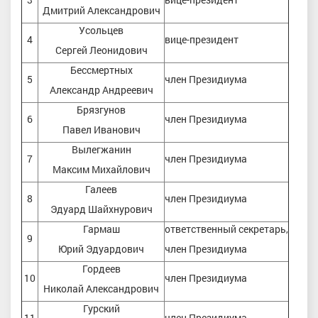
Дмитрий Александрович
Усольцев
4
вице-президент
Сергей Леонидович
Бессмертных
5
член Президиума
Александр Андреевич
Брязгунов
6
член Президиума
Павел Иванович
Вылегжанин
7
член Президиума
Максим Михайлович
Галеев
8
член Президиума
Эдуард Шайхнурович
Гармаш
ответственный секретарь,
9
Юрий Эдуардович
член Президиума
Гордеев
10
член Президиума
Николай Александрович
Гурский
11
член Президиума