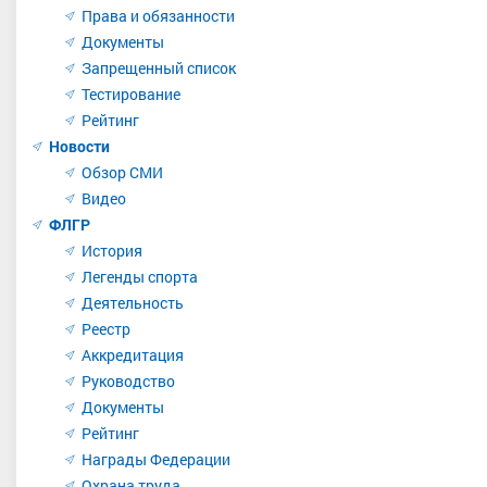
Права и обязанности
Документы
Запрещенный список
Тестирование
Рейтинг
Новости
Обзор СМИ
Видео
ева Дарья Михайловна
Сорина Татьяна Андреевна
ФЛГР
альный, Республика Татарстан
Заслуженный мастер спорта
, Ураль
Тюменская область, г.Тюмень
История
Легенды спорта
Деятельность
Реестр
Аккредитация
Руководство
Документы
Рейтинг
Награды Федерации
Охрана труда