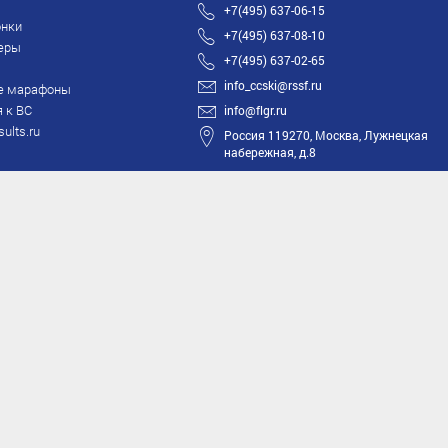
+7(495) 637-06-15
нки
+7(495) 637-08-10
еры
+7(495) 637-02-65
info_ccski@rssf.ru
е марафоны
 к ВС
info@flgr.ru
sults.ru
Россия 119270, Москва, Лужнецкая
набережная, д.8