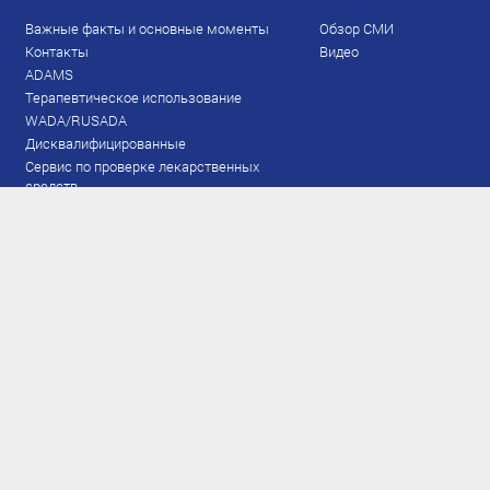
Важные факты и основные моменты
Обзор СМИ
Контакты
Видео
ADAMS
Терапевтическое использование
WADA/RUSADA
Дисквалифицированные
Сервис по проверке лекарственных
средств
Права и обязанности
Документы
Запрещенный список
Тестирование
Рейтинг
Результаты ЭКМ
Сборная
www.flgr-results.ru
Основной состав
Юниорский состав
Тренеры
Специалисты
Аппарат
Лыжероллеры