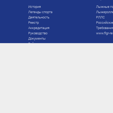
История
Лыжные го
Легенды спорта
Лыжеролл
Деятельность
РЛЛС
Реестр
Российски
Аккредитация
Требования
Руководство
www.flgr-re
Документы
Рейтинг
Награды Федерации
Охрана труда
Правила
Спонсоры
Завершение карьеры
Правила по лыжным гонкам
ЕВСК
FIS/RUS
ТД
Присвоение/подтверждение