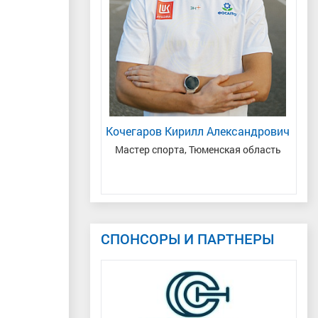
а Станиславовна
Кочегаров Кирилл Александрович
К
расноярский край/
Мастер спорта, Тюменская область
я область
СПОНСОРЫ И ПАРТНЕРЫ