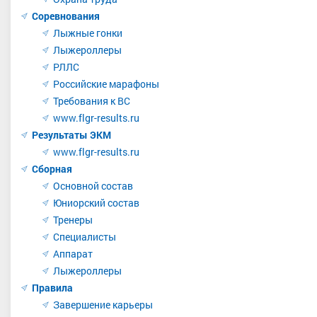
Соревнования
Лыжные гонки
Лыжероллеры
РЛЛС
Российские марафоны
Требования к ВС
www.flgr-results.ru
Результаты ЭКМ
www.flgr-results.ru
Сборная
Основной состав
Юниорский состав
Тренеры
Специалисты
Аппарат
Лыжероллеры
Правила
Завершение карьеры