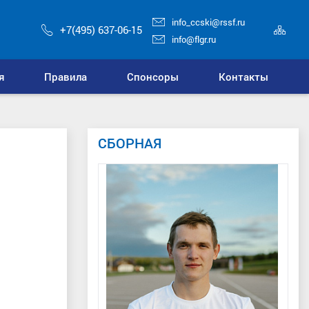
info_ccski@rssf.ru
Кар
+7(495) 637-06-15
сай
info@flgr.ru
я
Правила
Спонсоры
Контакты
СБОРНАЯ