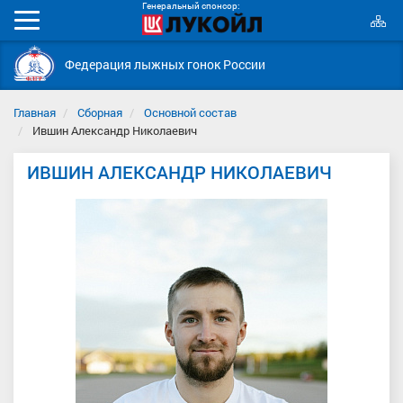
Генеральный спонсор:
К
Мобильное
с
меню
Федерация лыжных гонок России
Главная
Сборная
Основной состав
Ившин Александр Николаевич
ИВШИН АЛЕКСАНДР НИКОЛАЕВИЧ