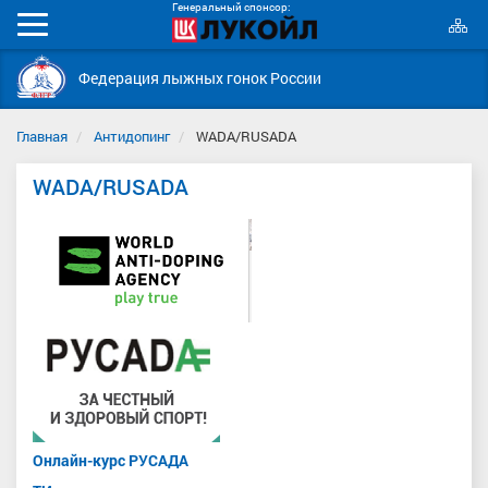
Генеральный спонсор:
К
Мобильное
с
меню
Федерация лыжных гонок России
Главная
Антидопинг
WADA/RUSADA
WADA/RUSADA
Онлайн-курс РУСАДА