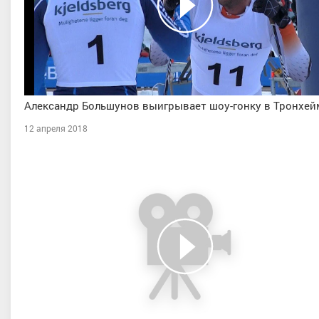
Александр Большунов выигрывает шоу-гонку в Тронхей
12 апреля 2018
ушкин Иван Андреевич
Карпасюк Данила Алексеев
порта, Уральский, Тюменская
Мастер спорта, Челябинская облас
область, г. Тюмень
Красноярский край