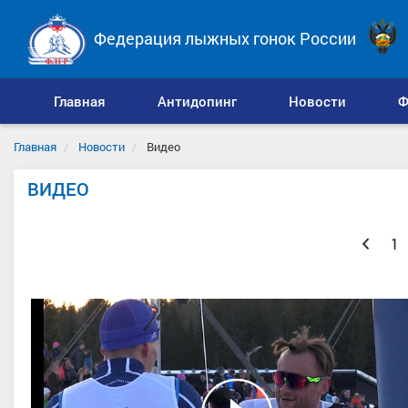
Федерация лыжных гонок России
Главная
Антидопинг
Новости
Ф
Главная
Новости
Видео
ВИДЕО
Назад
1