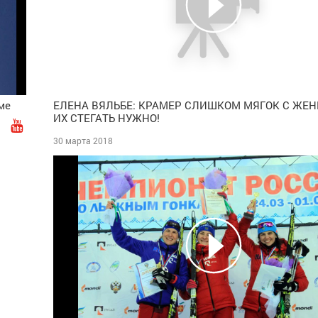
ме
ЕЛЕНА ВЯЛЬБЕ: КРАМЕР СЛИШКОМ МЯГОК С ЖЕ
ИХ СТЕГАТЬ НУЖНО!
ич
Жуль Арина Александровна
Горбунов Ив
30 марта 2018
ть,
Тюменская область
Мастер спорта
,
Татарста