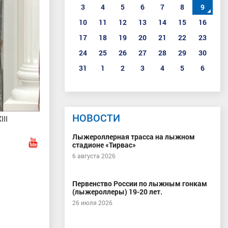
3
4
5
6
7
8
9
10
11
12
13
14
15
16
17
18
19
20
21
22
23
24
25
26
27
28
29
30
31
1
2
3
4
5
6
НОВОСТИ
II
Лыжероллерная трасса на лыжном
стадионе «Тирвас»
6 августа 2026
Первенство России по лыжным гонкам
(лыжероллеры) 19-20 лет.
26 июля 2026