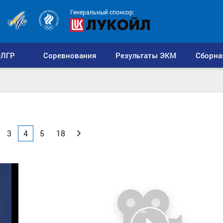
Генеральный спонсор:
ЛГР
Соревнования
Результаты ЭКМ
Сборна
3
4
5
18
Вперед