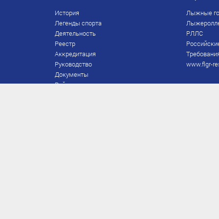
История
Лыжные го
Легенды спорта
Лыжеролл
Деятельность
РЛЛС
Реестр
Российски
Аккредитация
Требования
Руководство
www.flgr-re
Документы
Рейтинг
Награды Федерации
Охрана труда
Правила
Спонсоры
Завершение карьеры
Правила по лыжным гонкам
ЕВСК
FIS/RUS
ТД
Присвоение/подтверждение