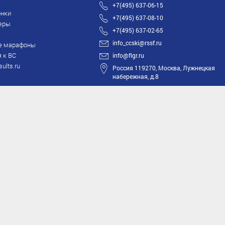
+7(495) 637-06-15
нки
+7(495) 637-08-10
еры
+7(495) 637-02-65
info_ccski@rssf.ru
е марафоны
 к ВС
info@flgr.ru
sults.ru
Россия 119270, Москва, Лужнецкая
набережная, д.8