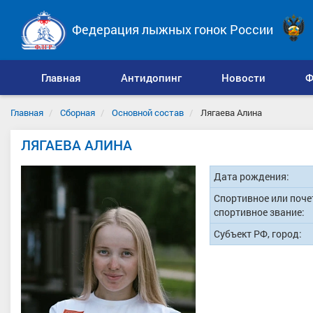
Федерация лыжных гонок России
Главная
Антидопинг
Новости
Ф
Главная
Сборная
Основной состав
Лягаева Алина
ЛЯГАЕВА АЛИНА
Дата рождения:
Спортивное или поче
спортивное звание:
Субъект РФ, город: