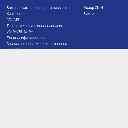
Важные факты и основные моменты
Обзор СМИ
Контакты
Видео
ADAMS
Терапевтическое использование
WADA/RUSADA
Дисквалифицированные
Сервис по проверке лекарственных
средств
Права и обязанности
Документы
Запрещенный список
Тестирование
Рейтинг
Результаты ЭКМ
Сборная
www.flgr-results.ru
Основной состав
Юниорский состав
Тренеры
Специалисты
Аппарат
Лыжероллеры