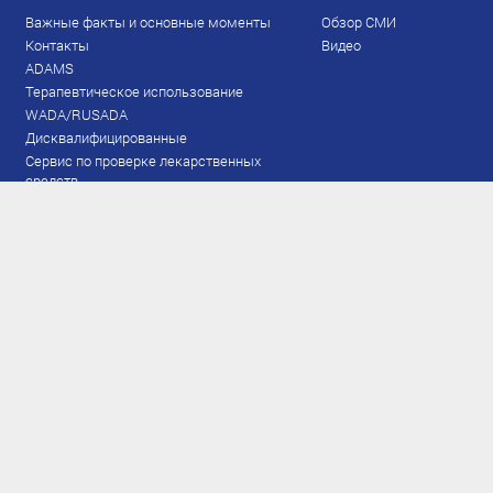
Важные факты и основные моменты
Обзор СМИ
Контакты
Видео
ADAMS
Терапевтическое использование
WADA/RUSADA
Дисквалифицированные
Сервис по проверке лекарственных
средств
Права и обязанности
Документы
Запрещенный список
Тестирование
Рейтинг
Результаты ЭКМ
Сборная
www.flgr-results.ru
Основной состав
Юниорский состав
Тренеры
Специалисты
Аппарат
Лыжероллеры