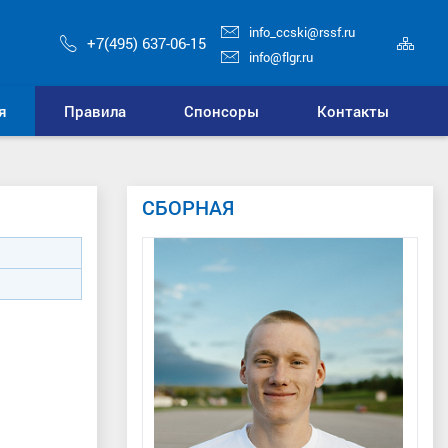
info_ccski@rssf.ru
Кар
+7(495) 637-06-15
сай
info@flgr.ru
я
Правила
Спонсоры
Контакты
СБОРНАЯ