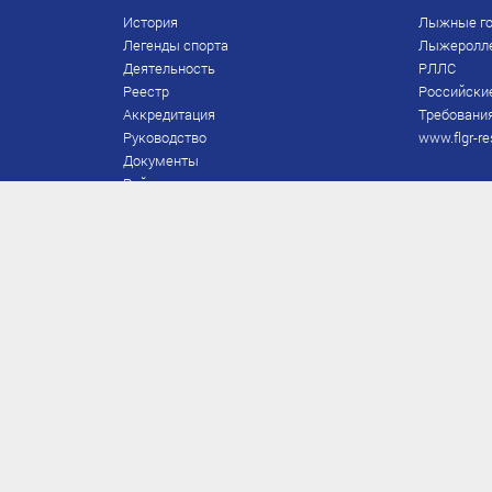
История
Лыжные го
Легенды спорта
Лыжеролл
Деятельность
РЛЛС
Реестр
Российски
Аккредитация
Требования
Руководство
www.flgr-re
Документы
Рейтинг
Награды Федерации
Охрана труда
Правила
Спонсоры
Завершение карьеры
Правила по лыжным гонкам
ЕВСК
FIS/RUS
ТД
Присвоение/подтверждение