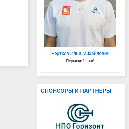
й Владимирович
ая область
Чертков Илья Михайлович
З
Пермский край
СПОНСОРЫ И ПАРТНЕРЫ