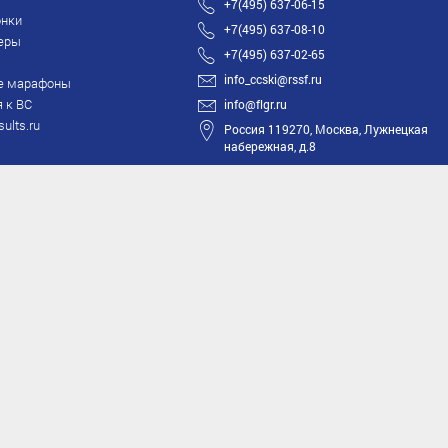
+7(495) 637-06-15
нки
+7(495) 637-08-10
еры
+7(495) 637-02-65
info_ccski@rssf.ru
е марафоны
 к ВС
info@flgr.ru
sults.ru
Россия 119270, Москва, Лужнецкая
набережная, д.8