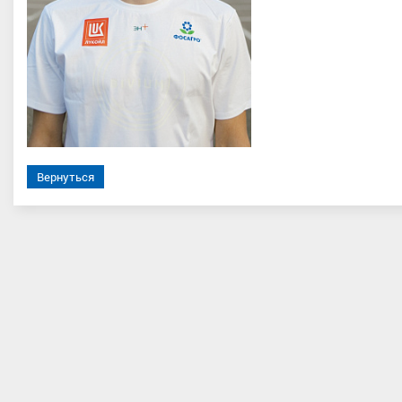
на Екатерина Алексеевна
Горбунов Иван Евгеньевич
Вернуться
р спорта, ЦФО, Московская
Мастер спорта
, ПФО, Республик
область
Татарстан, Казань