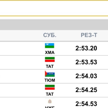
ович
Шибекина Екатерина Алексеевна
Семяшкин Евген
Мастер спорта, ЦФО, Московская
Мастер спорта,
 г.
область