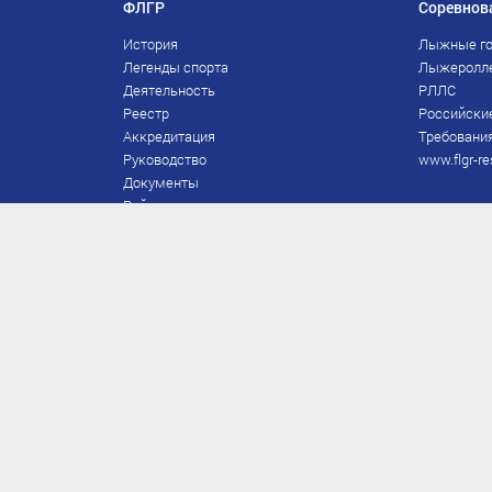
ФЛГР
Соревнов
История
Лыжные го
Легенды спорта
Лыжеролл
Деятельность
РЛЛС
Реестр
Российски
Аккредитация
Требования
Руководство
www.flgr-re
Документы
Рейтинг
Награды Федерации
Охрана труда
Правила
Спонсоры
Завершение карьеры
Правила по лыжным гонкам
ЕВСК
FIS/RUS
ТД