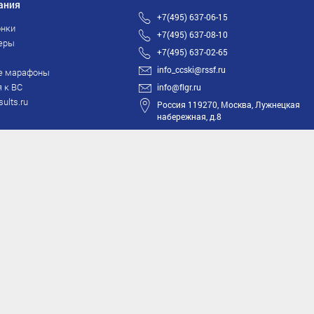
ания
+7(495) 637-06-15
нки
+7(495) 637-08-10
еры
+7(495) 637-02-65
info_ccski@rssf.ru
е марафоны
 к ВС
info@flgr.ru
sults.ru
Россия 119270, Москва, Лужнецкая
набережная, д.8