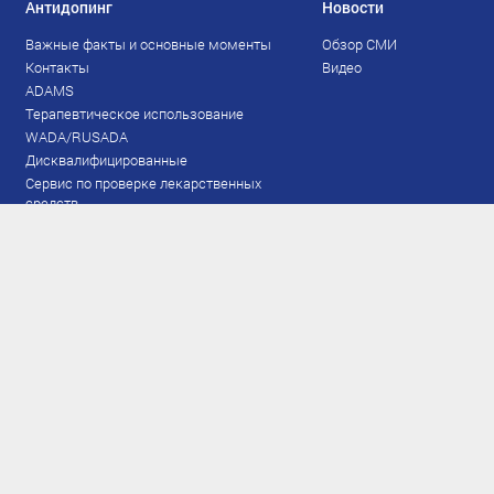
Антидопинг
Новости
Важные факты и основные моменты
Обзор СМИ
Контакты
Видео
ADAMS
Терапевтическое использование
WADA/RUSADA
Дисквалифицированные
Сервис по проверке лекарственных
средств
Права и обязанности
Документы
Запрещенный список
Тестирование
Рейтинг
Результаты ЭКМ
Сборная
www.flgr-results.ru
Основной состав
Юниорский состав
Тренеры
Специалисты
Аппарат